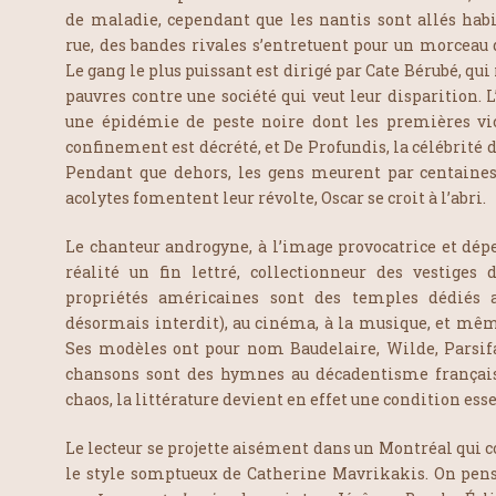
de maladie, cependant que les nantis sont allés habi
rue, des bandes rivales s’entretuent pour un morceau 
Le gang le plus puissant est dirigé par Cate Bérubé, qu
pauvres contre une société qui veut leur disparition. 
une épidémie de peste noire dont les premières vic
confinement est décrété, et De Profundis, la célébrité d
Pendant que dehors, les gens meurent par centaines
acolytes fomentent leur révolte, Oscar se croit à l’abri.
Le chanteur androgyne, à l’image provocatrice et dép
réalité un fin lettré, collectionneur des vestiges 
propriétés américaines sont des temples dédiés a
désormais interdit), au cinéma, à la musique, et mêm
Ses modèles ont pour nom Baudelaire, Wilde, Parsifal
chansons sont des hymnes au décadentisme françai
chaos, la littérature devient en effet une condition esse
Le lecteur se projette aisément dans un Montréal qui co
le style somptueux de Catherine Mavrikakis. On pen