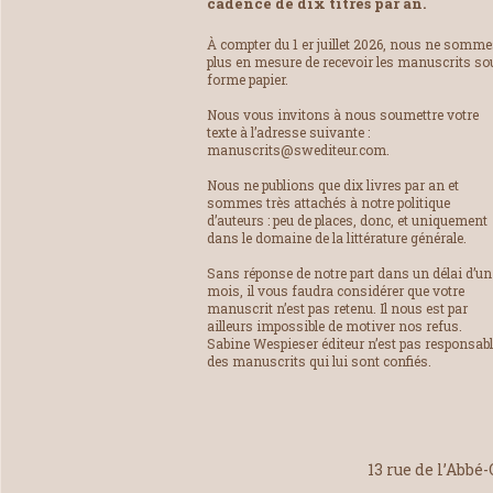
cadence de dix titres par an.
À compter du 1 er juillet 2026, nous ne somm
plus en mesure de recevoir les manuscrits so
forme papier.
Nous vous invitons à nous soumettre votre
texte à l’adresse suivante :
manuscrits@swediteur.com.
Nous ne publions que dix livres par an et
sommes très attachés à notre politique
d’auteurs : peu de places, donc, et uniquement
dans le domaine de la littérature générale.
Sans réponse de notre part dans un délai d’un
mois, il vous faudra considérer que votre
manuscrit n’est pas retenu. Il nous est par
ailleurs impossible de motiver nos refus.
Sabine Wespieser éditeur n’est pas responsab
des manuscrits qui lui sont confiés.
13 rue de l’Abbé