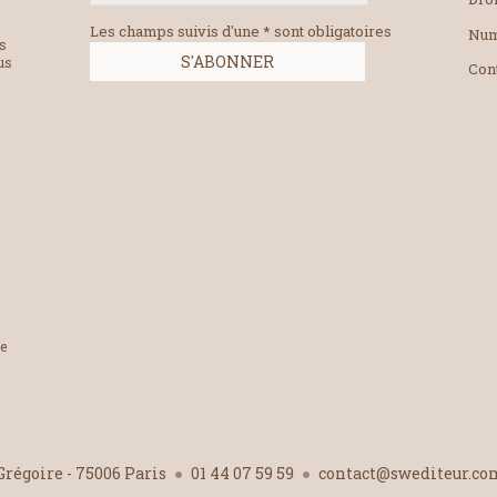
Les champs suivis d'une * sont obligatoires
Num
es
us
Con
le
-Grégoire - 75006 Paris
01 44 07 59 59
contact@swediteur.c