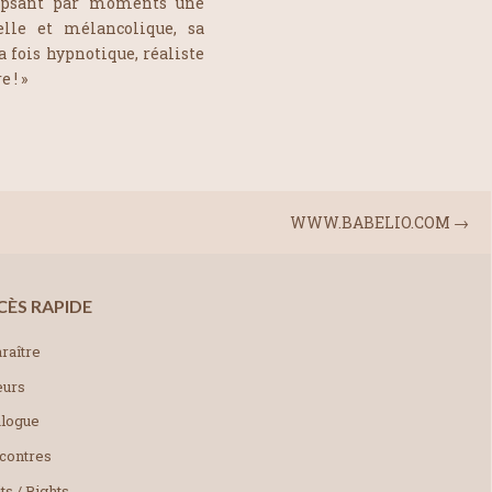
ipsant par moments une
lle et mélancolique, sa
 fois hypnotique, réaliste
 ! »
WWW.BABELIO.COM
→
CÈS RAPIDE
raître
eurs
alogue
contres
ts / Rights