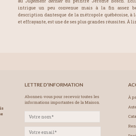
au
Jugement dernier
du peintre Jérôme Bosch. Écl
intrigue un peu convenue mais à la fin assez be
description dantesque de la métropole québécoise, à la
et effrayante, est une de ses plus grandes réussites. À lire
LETTRE D’INFORMATION
AC
Abonnez-vous pour recevoir toutes les
À pa
informations importantes de la Maison.
Aut
is
se
Cat
Ren
Droi