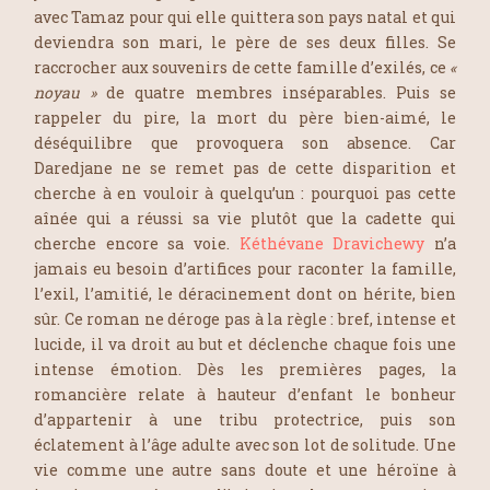
avec Tamaz pour qui elle quittera son pays natal et qui
deviendra son mari, le père de ses deux filles. Se
raccrocher aux souvenirs de cette famille d’exilés, ce
«
noyau »
de quatre membres inséparables. Puis se
rappeler du pire, la mort du père bien-aimé, le
déséquilibre que provoquera son absence. Car
Daredjane ne se remet pas de cette disparition et
cherche à en vouloir à quelqu’un : pourquoi pas cette
aînée qui a réussi sa vie plutôt que la cadette qui
cherche encore sa voie.
Kéthévane Dravichewy
n’a
jamais eu besoin d’artifices pour raconter la famille,
l’exil, l’amitié, le déracinement dont on hérite, bien
sûr. Ce roman ne déroge pas à la règle : bref, intense et
lucide, il va droit au but et déclenche chaque fois une
intense émotion. Dès les premières pages, la
romancière relate à hauteur d’enfant le bonheur
d’appartenir à une tribu protectrice, puis son
éclatement à l’âge adulte avec son lot de solitude. Une
vie comme une autre sans doute et une héroïne à