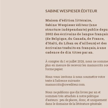
SABINE WESPIESER ÉDITEUR
Maison d’édition littéraire,
Sabine Wespieser éditeur (une
structure indépendante) publie depu
2002 des écrivains de langue françai
(de Belgique, du Canada, de France,
d’Haïti, du Liban ou d’ailleurs) et des
écrivains traduits en français, à une
cadence de dix titres par an.
À compter du 1 er juillet 2026, nous ne somm
plus en mesure de recevoir les manuscrits so
forme papier.
Nous vous invitons à nous soumettre votre
texte à l’adresse suivante :
manuscrits@swediteur.com.
Nous ne publions que dix livres par an et
sommes très attachés à notre politique
d’auteurs : peu de places, donc, et uniquement
dans le domaine de la littérature générale.