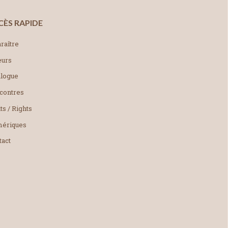
CÈS RAPIDE
raître
eurs
alogue
contres
ts / Rights
ériques
tact