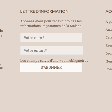
LETTRE D’INFORMATION
AC
Abonnez-vous pour recevoir toutes les
À pa
informations importantes de la Maison.
Aut
is
se
Cat
Ren
Droi
Les champs suivis d'une * sont obligatoires
Num
es
us
Con