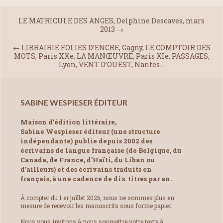
LE MATRICULE DES ANGES, Delphine Descaves, mars
2013
→
←
LIBRAIRIE FOLIES D’ENCRE, Gagny, LE COMPTOIR DES
MOTS, Paris XXe, LA MANŒUVRE, Paris XIe, PASSAGES,
Lyon, VENT D’OUEST, Nantes…
SABINE WESPIESER ÉDITEUR
Maison d’édition littéraire,
Sabine Wespieser éditeur (une structure
indépendante) publie depuis 2002 des
écrivains de langue française (de Belgique, du
Canada, de France, d’Haïti, du Liban ou
d’ailleurs) et des écrivains traduits en
français, à une cadence de dix titres par an.
À compter du 1 er juillet 2026, nous ne sommes plus en
mesure de recevoir les manuscrits sous forme papier.
Nous vous invitons à nous soumettre votre texte à