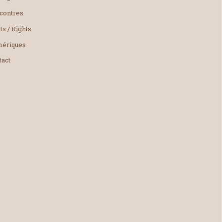
contres
ts / Rights
ériques
tact