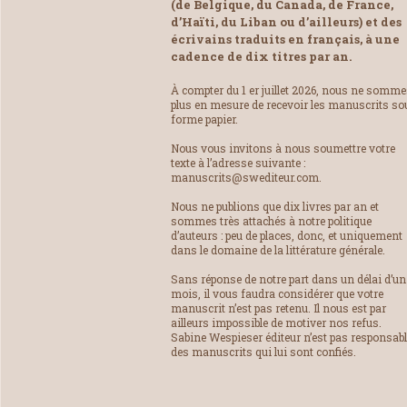
(de Belgique, du Canada, de France,
d’Haïti, du Liban ou d’ailleurs) et des
écrivains traduits en français, à une
cadence de dix titres par an.
À compter du 1 er juillet 2026, nous ne somm
plus en mesure de recevoir les manuscrits so
forme papier.
Nous vous invitons à nous soumettre votre
texte à l’adresse suivante :
manuscrits@swediteur.com.
Nous ne publions que dix livres par an et
sommes très attachés à notre politique
d’auteurs : peu de places, donc, et uniquement
dans le domaine de la littérature générale.
Sans réponse de notre part dans un délai d’un
mois, il vous faudra considérer que votre
manuscrit n’est pas retenu. Il nous est par
ailleurs impossible de motiver nos refus.
Sabine Wespieser éditeur n’est pas responsab
des manuscrits qui lui sont confiés.