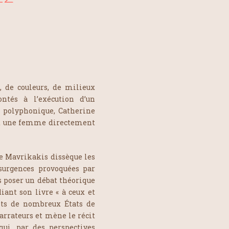
 de couleurs, de milieux
ontés à l’exécution d’un
 polyphonique, Catherine
et une femme directement
ne Mavrikakis dissèque les
ésurgences provoquées par
s poser un débat théorique
ant son livre « à ceux et
nts de nombreux États de
narrateurs et mène le récit
ui, par des perspectives