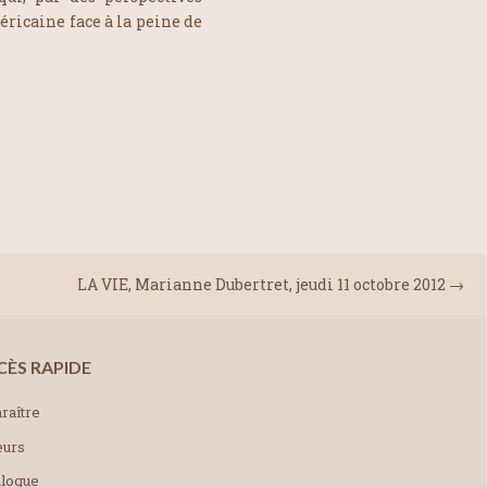
méricaine face à la peine de
LA VIE, Marianne Dubertret, jeudi 11 octobre 2012
→
CÈS RAPIDE
raître
eurs
alogue