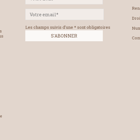
Ren
Droi
Les champs suivis d'une * sont obligatoires
Num
es
us
Con
le