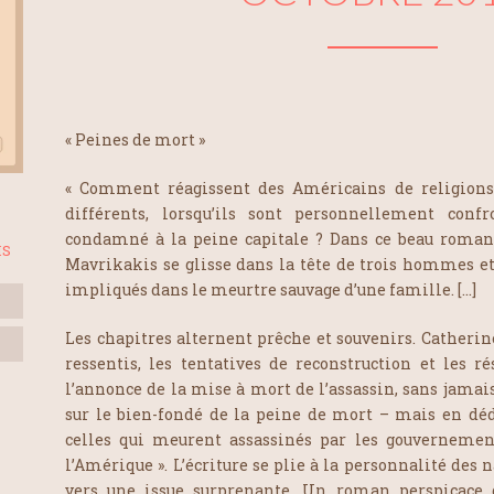
« Peines de mort »
« Comment réagissent des Américains de religions,
différents, lorsqu’ils sont personnellement confr
condamné à la peine capitale ? Dans ce beau roman
IS
Mavrikakis se glisse dans la tête de trois hommes 
impliqués dans le meurtre sauvage d’une famille. […]
Les chapitres alternent prêche et souvenirs. Catheri
ressentis, les tentatives de reconstruction et les r
l’annonce de la mise à mort de l’assassin, sans jamai
sur le bien-fondé de la peine de mort – mais en dédi
celles qui meurent assassinés par les gouverneme
l’Amérique ». L’écriture se plie à la personnalité des 
vers une issue surprenante. Un roman perspicace q