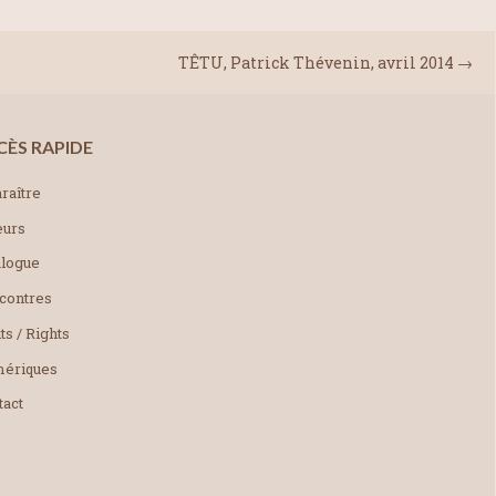
TÊTU, Patrick Thévenin, avril 2014
→
CÈS RAPIDE
raître
eurs
alogue
contres
ts / Rights
ériques
tact