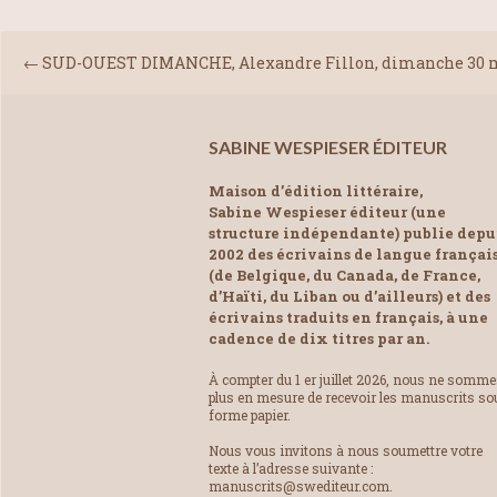
←
SUD-OUEST DIMANCHE, Alexandre Fillon, dimanche 30 m
SABINE WESPIESER ÉDITEUR
Maison d’édition littéraire,
Sabine Wespieser éditeur (une
structure indépendante) publie depu
2002 des écrivains de langue françai
(de Belgique, du Canada, de France,
d’Haïti, du Liban ou d’ailleurs) et des
écrivains traduits en français, à une
cadence de dix titres par an.
À compter du 1 er juillet 2026, nous ne somm
plus en mesure de recevoir les manuscrits so
forme papier.
Nous vous invitons à nous soumettre votre
texte à l’adresse suivante :
manuscrits@swediteur.com.