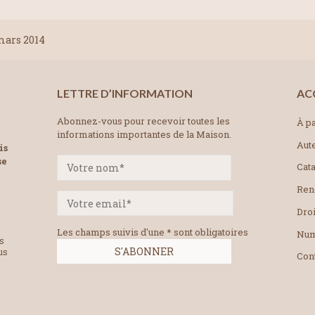
ars 2014
LETTRE D’INFORMATION
AC
Abonnez-vous pour recevoir toutes les
À pa
informations importantes de la Maison.
Aut
is
se
Cat
Ren
Droi
Les champs suivis d'une * sont obligatoires
Num
es
us
Con