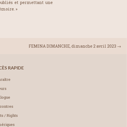
oubliés et permettant une
émoire. »
FEMINA DIMANCHE, dimanche 2 avril 2023
→
CÈS RAPIDE
raître
eurs
alogue
contres
ts / Rights
ériques