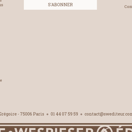
es
us
Con
le
-Grégoire - 75006 Paris
01 44 07 59 59
contact@swediteur.c