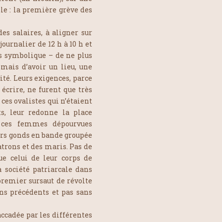
lle : la première grève des
es salaires, à aligner sur
urnalier de 12 h à 10 h et
us symbolique – de ne plus
 mais d’avoir un lieu, une
té. Leurs exigences, parce
écrire, ne furent que très
ces ovalistes qui n’étaient
s, leur redonne la place
s, ces femmes dépourvues
eurs gonds en bande groupée
patrons et des maris. Pas de
ue celui de leur corps de
 société patriarcale dans
premier sursaut de révolte
ans précédents et pas sans
accadée par les différentes