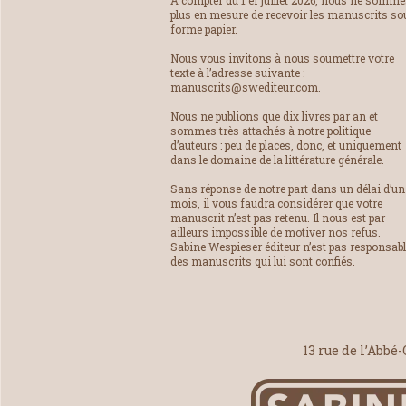
À compter du 1 er juillet 2026, nous ne somm
plus en mesure de recevoir les manuscrits so
forme papier.
Nous vous invitons à nous soumettre votre
texte à l’adresse suivante :
manuscrits@swediteur.com.
Nous ne publions que dix livres par an et
sommes très attachés à notre politique
d’auteurs : peu de places, donc, et uniquement
dans le domaine de la littérature générale.
Sans réponse de notre part dans un délai d’un
mois, il vous faudra considérer que votre
manuscrit n’est pas retenu. Il nous est par
ailleurs impossible de motiver nos refus.
Sabine Wespieser éditeur n’est pas responsab
des manuscrits qui lui sont confiés.
13 rue de l’Abbé