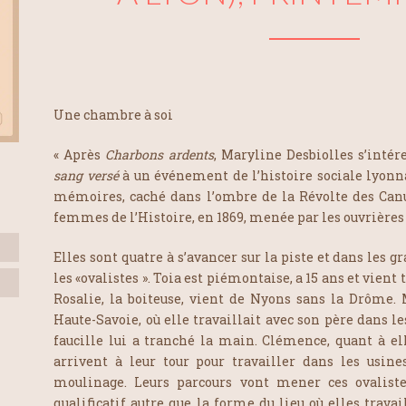
Une chambre à soi
« Après
Charbons ardents
, Maryline Desbiolles s’inté
sang versé
à un événement de l’histoire sociale lyonn
mémoires, caché dans l’ombre de la Révolte des Canu
femmes de l’Histoire, en 1869, menée par les ouvrières «
Elles sont quatre à s’avancer sur la piste et dans les g
les «ovalistes ». Toia est piémontaise, a 15 ans et vient t
Rosalie, la boiteuse, vient de Nyons sans la Drôme. 
Haute-Savoie, où elle travaillait avec son père dans le
faucille lui a tranché la main. Clémence, quant à elle
arrivent à leur tour pour travailler dans les usine
moulinage. Leurs parcours vont mener ces ovalistes
qualificatif autre que la forme du lieu où elles trava