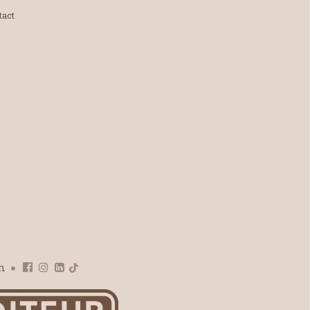
tact
om