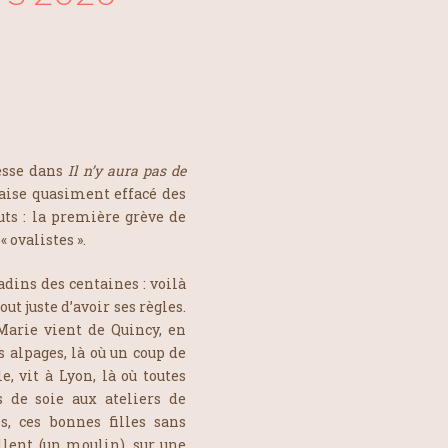
resse dans
Il n’y aura pas de
aise quasiment effacé des
ts : la première grève de
 ovalistes ».
radins des centaines : voilà
out juste d’avoir ses règles.
Marie vient de Quincy, en
s alpages, là où un coup de
, vit à Lyon, là où toutes
s de soie aux ateliers de
, ces bonnes filles sans
illent (un moulin), sur une