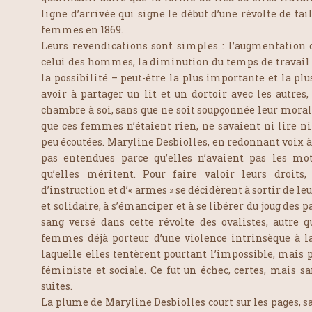
ligne d’arrivée qui signe le début d’une révolte de tai
femmes en 1869.
Leurs revendications sont simples : l’augmentation d
celui des hommes, la diminution du temps de travail jo
la possibilité – peut-être la plus importante et la pl
avoir à partager un lit et un dortoir avec les autres,
chambre à soi, sans que ne soit soupçonnée leur morali
que ces femmes n’étaient rien, ne savaient ni lire ni 
peu écoutées. Maryline Desbiolles, en redonnant voix à 
pas entendues parce qu’elles n’avaient pas les mot
qu’elles méritent. Pour faire valoir leurs droit
d’instruction et d’« armes » se décidèrent à sortir de l
et solidaire, à s’émanciper et à se libérer du joug des 
sang versé dans cette révolte des ovalistes, autre q
femmes déjà porteur d’une violence intrinsèque à la
laquelle elles tentèrent pourtant l’impossible, mais 
féministe et sociale. Ce fut un échec, certes, mais s
suites.
La plume de Maryline Desbiolles court sur les pages, s