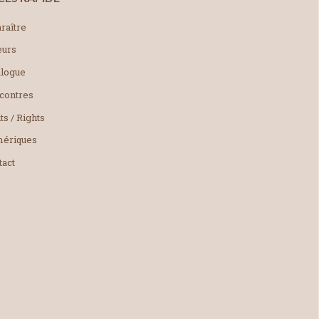
raître
eurs
alogue
contres
ts / Rights
ériques
tact