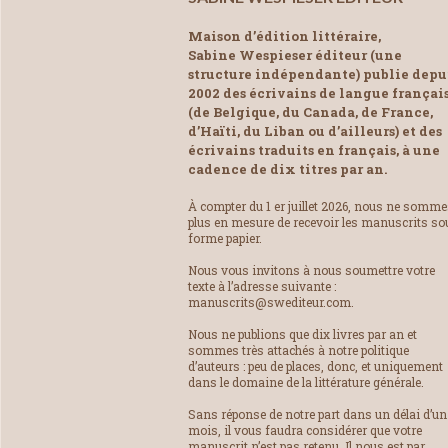
Maison d’édition littéraire,
Sabine Wespieser éditeur (une
structure indépendante) publie depu
2002 des écrivains de langue françai
(de Belgique, du Canada, de France,
d’Haïti, du Liban ou d’ailleurs) et des
écrivains traduits en français, à une
cadence de dix titres par an.
À compter du 1 er juillet 2026, nous ne somm
plus en mesure de recevoir les manuscrits so
forme papier.
Nous vous invitons à nous soumettre votre
texte à l’adresse suivante :
manuscrits@swediteur.com.
Nous ne publions que dix livres par an et
sommes très attachés à notre politique
d’auteurs : peu de places, donc, et uniquement
dans le domaine de la littérature générale.
Sans réponse de notre part dans un délai d’un
mois, il vous faudra considérer que votre
manuscrit n’est pas retenu. Il nous est par