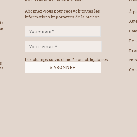
Abonnez-vous pour recevoir toutes les
À pa
informations importantes de la Maison.
Aut
is
se
Cat
Ren
Droi
Les champs suivis d'une * sont obligatoires
Num
es
us
Con