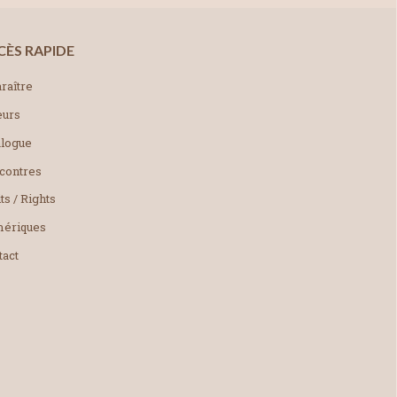
CÈS RAPIDE
raître
eurs
alogue
contres
ts / Rights
ériques
tact