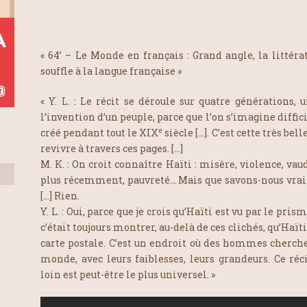
« 64’ – Le Monde en français : Grand angle, la litté
souffle à la langue française »
« Y. L. : Le récit se déroule sur quatre générations, 
l’invention d’un peuple, parce que l’on s’imagine diffic
e
créé pendant tout le XIX
siècle […]. C’est cette très bell
revivre à travers ces pages. […]
M. K. : On croit connaître Haïti : misère, violence, v
plus récemment, pauvreté… Mais que savons-nous vraim
[…] Rien.
Y. L. : Oui, parce que je crois qu’Haïti est vu par le pris
c’était toujours montrer, au-delà de ces clichés, qu’Haït
carte postale. C’est un endroit où des hommes cherch
monde, avec leurs faiblesses, leurs grandeurs. Ce réci
loin est peut-être le plus universel. »