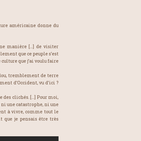
rature américaine donne du
une manière […] de visiter
ilement que ce peuple s’est
e culture que j’ai voulu faire
audou, tremblement de terre
ent d’Occident, vu d’ici ?
me des clichés. […] Pour moi,
i ni une catastrophe, ni une
ent à vivre, comme tout le
t que je pensais être très