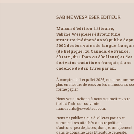
SABINE WESPIESER ÉDITEUR
Maison d’édition littéraire,
Sabine Wespieser éditeur (une
structure indépendante) publie depu
2002 des écrivains de langue françai
(de Belgique, du Canada, de France,
d’Haïti, du Liban ou d’ailleurs) et des
écrivains traduits en français, à une
cadence de dix titres par an.
À compter du 1 er juillet 2026, nous ne somm
plus en mesure de recevoir les manuscrits so
forme papier.
Nous vous invitons à nous soumettre votre
texte à l’adresse suivante :
manuscrits@swediteur.com.
Nous ne publions que dix livres par an et
sommes très attachés à notre politique
d’auteurs : peu de places, donc, et uniquement
dans le domaine de la littérature générale.