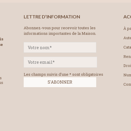
LETTRE D’INFORMATION
AC
Abonnez-vous pour recevoir toutes les
À pa
informations importantes de la Maison.
Aut
is
se
Cat
Ren
Droi
Les champs suivis d'une * sont obligatoires
Num
es
us
Con