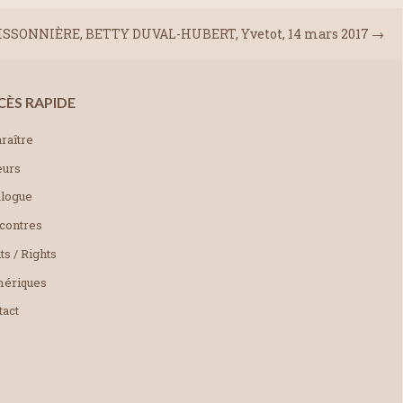
ISSONNIÈRE, BETTY DUVAL-HUBERT, Yvetot, 14 mars 2017
→
CÈS RAPIDE
raître
eurs
alogue
contres
ts / Rights
ériques
tact