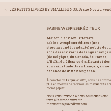
←
LES PETITS LIVRES BY SMALLTHINGS, Diane Norric, vend
SABINE WESPIESER ÉDITEUR
Maison d’édition littéraire,
Sabine Wespieser éditeur (une
structure indépendante) publie depu
2002 des écrivains de langue françai
(de Belgique, du Canada, de France,
d’Haïti, du Liban ou d’ailleurs) et des
écrivains traduits en français, à une
cadence de dix titres par an.
À compter du 1 er juillet 2026, nous ne somm
plus en mesure de recevoir les manuscrits so
forme papier.
Nous vous invitons à nous soumettre votre
texte à l’adresse suivante :
manuscrits@swediteur.com.