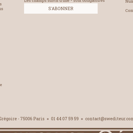
Les champs suivis d'une * sont obligatoires
Num
es
us
Con
le
-Grégoire - 75006 Paris
01 44 07 59 59
contact@swediteur.c