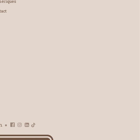
ériques
tact
om