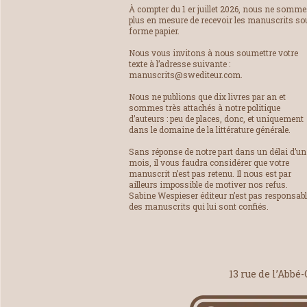
À compter du 1 er juillet 2026, nous ne somm
plus en mesure de recevoir les manuscrits so
forme papier.
Nous vous invitons à nous soumettre votre
texte à l’adresse suivante :
manuscrits@swediteur.com.
Nous ne publions que dix livres par an et
sommes très attachés à notre politique
d’auteurs : peu de places, donc, et uniquement
dans le domaine de la littérature générale.
Sans réponse de notre part dans un délai d’un
mois, il vous faudra considérer que votre
manuscrit n’est pas retenu. Il nous est par
ailleurs impossible de motiver nos refus.
Sabine Wespieser éditeur n’est pas responsab
des manuscrits qui lui sont confiés.
13 rue de l’Abbé