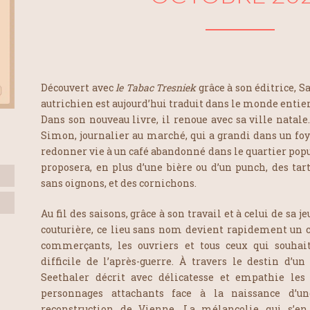
Découvert avec
le Tabac Tresniek
grâce à son éditrice, S
autrichien est aujourd’hui traduit dans le monde entier
Dans son nouveau livre, il renoue avec sa ville natale
Simon, journalier au marché, qui a grandi dans un foy
redonner vie à un café abandonné dans le quartier popu
proposera, en plus d’une bière ou d’un punch, des tar
sans oignons, et des cornichons.
Au fil des saisons, grâce à son travail et à celui de sa j
couturière, ce lieu sans nom devient rapidement un c
commerçants, les ouvriers et tous ceux qui souhait
difficile de l’après-guerre. À travers le destin d
Seethaler décrit avec délicatesse et empathie les 
personnages attachants face à la naissance d’u
reconstruction de Vienne. La mélancolie qui s’e