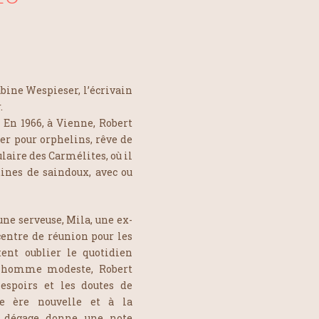
abine Wespieser, l’écrivain
.
. En 1966, à Vienne, Robert
er pour orphelins, rêve de
laire des Carmélites, où il
tines de saindoux, avec ou
eune serveuse, Mila, une ex-
entre de réunion pour les
ent oublier le quotidien
’un homme modeste, Robert
espoirs et les doutes de
ne ère nouvelle et à la
n dégage donne une note