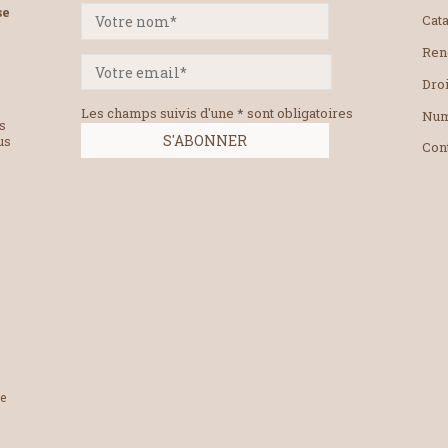
se
Cat
Ren
Droi
Les champs suivis d'une * sont obligatoires
Num
es
us
Con
le