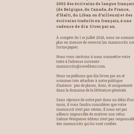
2002 des écrivains de langue françai
(de Belgique, du Canada, de France,
d’Haïti, du Liban ou d’ailleurs) et des
écrivains traduits en français, à une
cadence de dix titres par an.
À compter du 1 er juillet 2026, nous ne somm
plus en mesure de recevoir les manuscrits so
forme papier.
Nous vous invitons à nous soumettre votre
texte à l’adresse suivante :
manuscrits@swediteur.com.
Nous ne publions que dix livres par an et
sommes très attachés à notre politique
d’auteurs : peu de places, donc, et uniquement
dans le domaine de la littérature générale.
Sans réponse de notre part dans un délai d’un
mois, il vous faudra considérer que votre
manuscrit n’est pas retenu. Il nous est par
ailleurs impossible de motiver nos refus.
Sabine Wespieser éditeur n’est pas responsab
des manuscrits qui lui sont confiés.