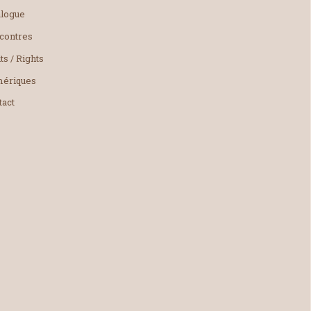
alogue
contres
ts / Rights
ériques
tact