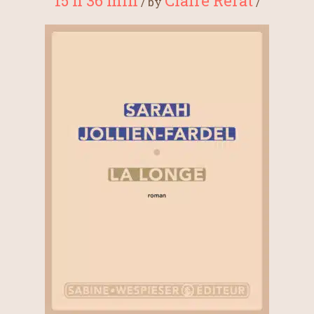
15 h 36 min
Claire Rérat
/
by
/