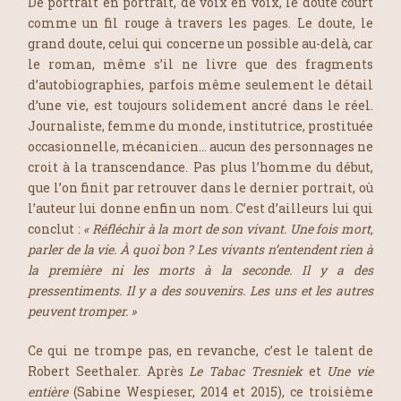
De portrait en portrait, de voix en voix, le doute court
comme un fil rouge à travers les pages. Le doute, le
grand doute, celui qui concerne un possible au-delà, car
le roman, même s’il ne livre que des fragments
d’autobiographies, parfois même seulement le détail
d’une vie, est toujours solidement ancré dans le réel.
Journaliste, femme du monde, institutrice, prostituée
occasionnelle, mécanicien… aucun des personnages ne
croit à la transcendance. Pas plus l’homme du début,
que l’on finit par retrouver dans le dernier portrait, où
l’auteur lui donne enfin un nom. C’est d’ailleurs lui qui
conclut :
« Réfléchir à la mort de son vivant. Une fois mort,
parler de la vie. À quoi bon ? Les vivants n’entendent rien à
la première ni les morts à la seconde. Il y a des
pressentiments. Il y a des souvenirs. Les uns et les autres
peuvent tromper. »
Ce qui ne trompe pas, en revanche, c’est le talent de
Robert Seethaler. Après
Le Tabac Tresniek
et
Une vie
entière
(Sabine Wespieser, 2014 et 2015), ce troisième