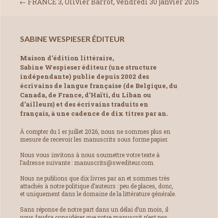
←
FRANCE 3, Olivier Barrot, vendredi 30 janvier 2015
SABINE WESPIESER ÉDITEUR
Maison d’édition littéraire,
Sabine Wespieser éditeur (une structure
indépendante) publie depuis 2002 des
écrivains de langue française (de Belgique, du
Canada, de France, d’Haïti, du Liban ou
d’ailleurs) et des écrivains traduits en
français, à une cadence de dix titres par an.
À compter du 1 er juillet 2026, nous ne sommes plus en
mesure de recevoir les manuscrits sous forme papier.
Nous vous invitons à nous soumettre votre texte à
l’adresse suivante : manuscrits@swediteur.com.
Nous ne publions que dix livres par an et sommes très
attachés à notre politique d’auteurs : peu de places, donc,
et uniquement dans le domaine de la littérature générale.
Sans réponse de notre part dans un délai d’un mois, il
vous faudra considérer que votre manuscrit n’est pas