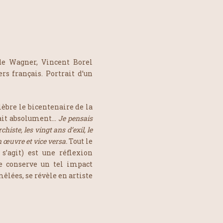
de Wagner, Vincent Borel
s français. Portrait d’un
lèbre le bicentenaire de la
rait absolument…
Je pensais
histe, les vingt ans d’exil, le
n œuvre et vice versa.
Tout le
 s’agit) est une réflexion
e conserve un tel impact
êlées, se révèle en artiste