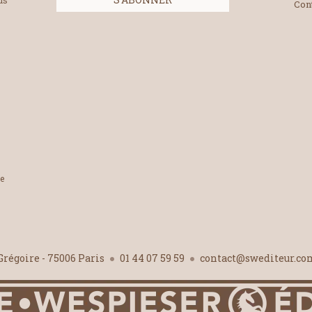
us
Con
le
-Grégoire - 75006 Paris
01 44 07 59 59
contact@swediteur.c