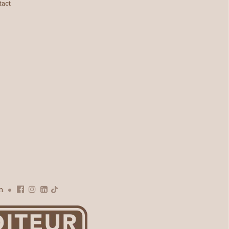
tact
om