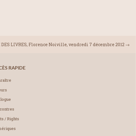
DES LIVRES, Florence Noiville, vendredi 7 décembre 2012
→
CÈS RAPIDE
raître
eurs
alogue
contres
ts / Rights
ériques