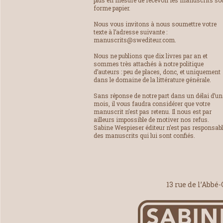
plus en mesure de recevoir les manuscrits so
forme papier.
Nous vous invitons à nous soumettre votre
texte à l’adresse suivante :
manuscrits@swediteur.com.
Nous ne publions que dix livres par an et
sommes très attachés à notre politique
d’auteurs : peu de places, donc, et uniquement
dans le domaine de la littérature générale.
Sans réponse de notre part dans un délai d’un
mois, il vous faudra considérer que votre
manuscrit n’est pas retenu. Il nous est par
ailleurs impossible de motiver nos refus.
Sabine Wespieser éditeur n’est pas responsab
des manuscrits qui lui sont confiés.
13 rue de l’Abbé