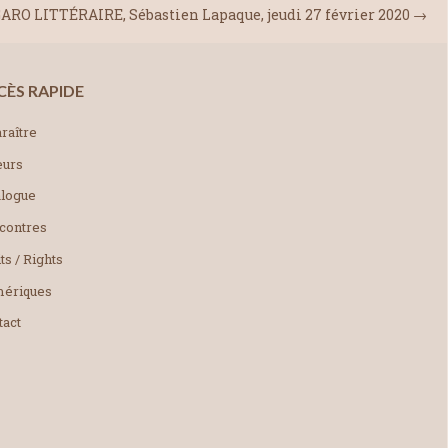
ARO LITTÉRAIRE, Sébastien Lapaque, jeudi 27 février 2020
→
CÈS RAPIDE
raître
eurs
alogue
contres
ts / Rights
ériques
tact