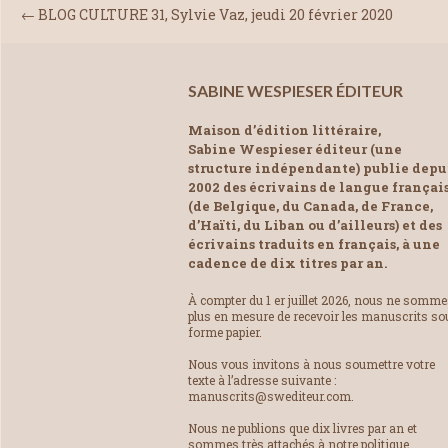
←
BLOG CULTURE 31, Sylvie Vaz, jeudi 20 février 2020
SABINE WESPIESER ÉDITEUR
Maison d’édition littéraire,
Sabine Wespieser éditeur (une
structure indépendante) publie depu
2002 des écrivains de langue françai
(de Belgique, du Canada, de France,
d’Haïti, du Liban ou d’ailleurs) et des
écrivains traduits en français, à une
cadence de dix titres par an.
À compter du 1 er juillet 2026, nous ne somm
plus en mesure de recevoir les manuscrits so
forme papier.
Nous vous invitons à nous soumettre votre
texte à l’adresse suivante :
manuscrits@swediteur.com.
Nous ne publions que dix livres par an et
sommes très attachés à notre politique