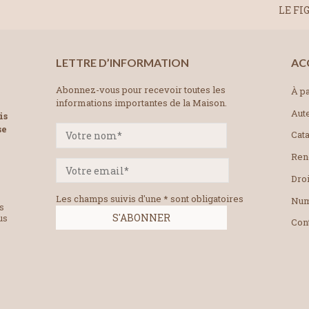
LE FIG
LETTRE D’INFORMATION
AC
Abonnez-vous pour recevoir toutes les
À pa
informations importantes de la Maison.
Aut
is
se
Cat
Ren
Droi
Les champs suivis d'une * sont obligatoires
Num
es
us
Con