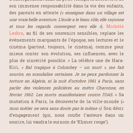
son immense responsabilité dans la vie des enfants,
des parents en attente
(« enseigner dans un village est
une vraie belle aventure. L’école a le beau rôle, elle rayonne
et tous les regards convergent vers elle »
).
Michèle
Lesbre
, au fil de ses souvenirs sensibles, replace les
événements marquants de l’époque, ses lectures et le
cinéma (partout, toujours, le cinéma), comme pour
mieux conter son évolution, ses influences, avec le
plus de sincérité possible. «
La célèbre une de Hara-
Kiri,
« Bal tragique à Colombey – un mort », me fait
sourire, en scandalise certaines. Je ne peux pardonner la
torture en Algérie, ni la nuit d’octobre 1961 à Paris, sans
parler des violences policières au métro Charonne, en
février 1962. Les morts manifestaient contre l’OAS.
» Sa
mutation à Paris, la découverte de la ville-monde (
«
mon métier ne sera sans doute pas le même »)
. Son désir
d’engagement (qui, nous confie l’auteure dans un
sourire, lui vaudra le surnom de ‘Khmer rouge’).