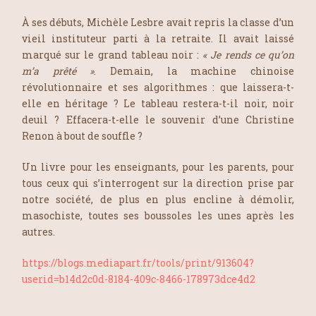
À ses débuts,
Michèle Lesbre
avait repris la classe d’un
vieil instituteur parti à la retraite. Il avait laissé
marqué sur le grand tableau noir :
« Je rends ce qu’on
m’a prêté »
. Demain, la machine chinoise
révolutionnaire et ses algorithmes : que laissera-t-
elle en héritage ? Le tableau restera-t-il noir, noir
deuil ? Effacera-t-elle le souvenir d’une
Christine
Renon
à bout de souffle ?
Un livre pour les enseignants, pour les parents, pour
tous ceux qui s’interrogent sur la direction prise par
notre société, de plus en plus encline à démolir,
masochiste, toutes ses boussoles les unes après les
autres.
https://blogs.mediapart.fr/tools/print/913604?
userid=b14d2c0d-8184-409c-8466-178973dce4d2