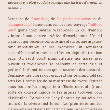
nécessaire, c’était soudain comme une histoire d’amour en
panne. »
L’auteure de ‘
Chemins
’, de ‘
La petite trotteuse
’ et du
‘
Canapé rouge
’ lance dans son dernier ouvrage
‘Tableau
noir
’ (paru chez
Sabine Wespieser
) un cri d’amour
vibrant à son ancien métier d’enseignante. Un cri
d’amour qui résonne comme une alarme, une urgence,
tant l’institution et ses membres lui semblent
aujourd’hui malmenés, sacrifiés en dépit de tout bon
sens. Un récit court mais intense qui narre avec
pudeur et mélancolie le parcours de cette fille et
petite fille d’instituteurs qui se souvient des odeurs de
l’enfance, des craies qui grincent sur le grand tableau
sous l’œil complice de sa maîtresse de mère, l’entrée
dans les années cinquante à l’École normale (« une
sorte de couvent laïque »), les astuces trouvées pour
dissimuler ‘
L’Amant de Lady Chatterley
’ au sein des
murs de la sévère institution. Les premières années
d’enseignement dans un petit village, la découverte de