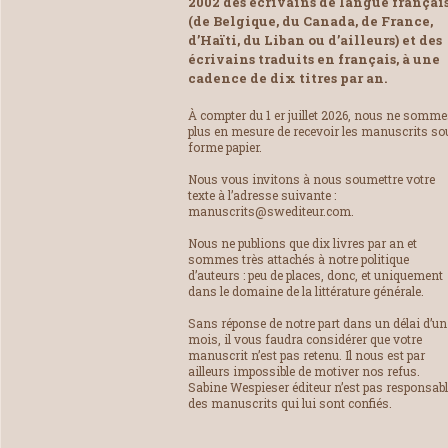
2002 des écrivains de langue françai
(de Belgique, du Canada, de France,
d’Haïti, du Liban ou d’ailleurs) et des
écrivains traduits en français, à une
cadence de dix titres par an.
À compter du 1 er juillet 2026, nous ne somm
plus en mesure de recevoir les manuscrits so
forme papier.
Nous vous invitons à nous soumettre votre
texte à l’adresse suivante :
manuscrits@swediteur.com.
Nous ne publions que dix livres par an et
sommes très attachés à notre politique
d’auteurs : peu de places, donc, et uniquement
dans le domaine de la littérature générale.
Sans réponse de notre part dans un délai d’un
mois, il vous faudra considérer que votre
manuscrit n’est pas retenu. Il nous est par
ailleurs impossible de motiver nos refus.
Sabine Wespieser éditeur n’est pas responsab
des manuscrits qui lui sont confiés.