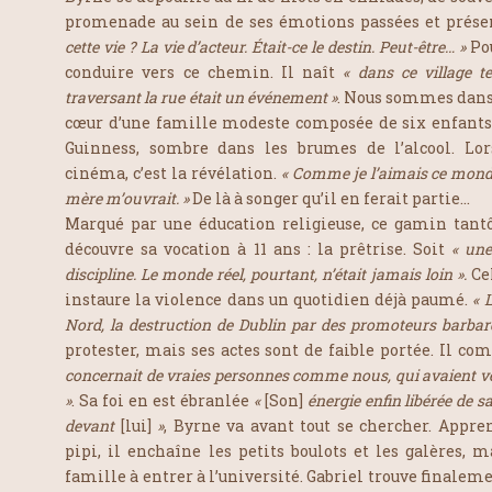
promenade au sein de ses émotions passées et prése
cette vie ? La vie d’acteur. Était-ce le destin. Peut-être… »
Po
conduire vers ce chemin. Il naît
« dans ce village 
traversant la rue était un événement »
. Nous sommes dans 
cœur d’une famille modeste composée de six enfants.
Guinness, sombre dans les brumes de l’alcool. Lor
cinéma, c’est la révélation.
« Comme je l’aimais ce mon
mère m’ouvrait. »
De là à songer qu’il en ferait partie…
Marqué par une éducation religieuse, ce gamin tantôt
découvre sa vocation à 11 ans : la prêtrise. Soit
« une
discipline. Le monde réel, pourtant, n’était jamais loin ».
Ce
instaure la violence dans un quotidien déjà paumé.
« 
Nord, la destruction de Dublin par des promoteurs barba
protester, mais ses actes sont de faible portée. Il c
concernait de vraies personnes comme nous, qui avaient vé
»
. Sa foi en est ébranlée
«
[Son]
énergie enfin libérée de s
devant
[lui]
»
, Byrne va avant tout se chercher. Appr
pipi, il enchaîne les petits boulots et les galères, 
famille à entrer à l’université. Gabriel trouve finaleme