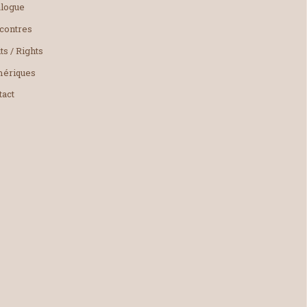
alogue
contres
ts / Rights
ériques
tact