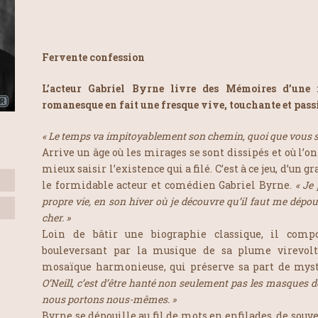
Fervente confession
L’acteur Gabriel Byrne livre des Mémoires d’une 
romanesque en fait une fresque vive, touchante et pas
« Le temps va impitoyablement son chemin, quoi que vous s
Arrive un âge où les mirages se sont dissipés et où l’o
mieux saisir l’existence qui a filé. C’est à ce jeu, d’un g
le formidable acteur et comédien Gabriel Byrne.
« Je
propre vie, en son hiver où je découvre qu’il faut me dépoui
cher. »
Loin de bâtir une biographie classique, il comp
bouleversant par la musique de sa plume virevolt
mosaïque harmonieuse, qui préserve sa part de mys
O’Neill, c’est d’être hanté non seulement pas les masques 
nous portons nous-mêmes. »
Byrne se dépouille au fil de mots en enfilades, de souve