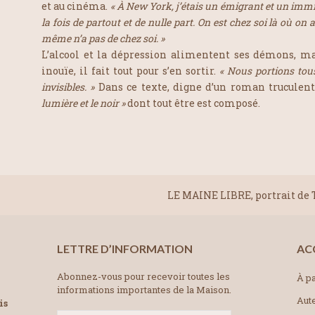
et au cinéma.
«
À New York, j’étais un émigrant et un immigr
la fois de partout et de nulle part. On est chez soi là où on
même n’a pas de chez soi. »
L’alcool et la dépression alimentent ses démons, mai
inouïe, il fait tout pour s’en sortir.
«
Nous portions tous
invisibles. »
Dans ce texte, digne d’un roman truculent
lumière et le noir »
dont tout être est composé.
LE MAINE LIBRE, portrait de T
LETTRE D’INFORMATION
AC
Abonnez-vous pour recevoir toutes les
À pa
informations importantes de la Maison.
Aut
is