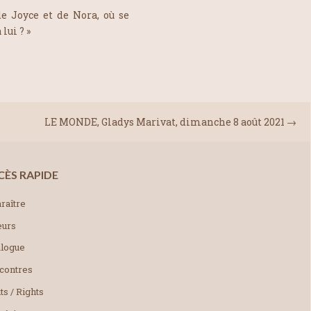
 de Joyce et de Nora, où se
lui ? »
LE MONDE, Gladys Marivat, dimanche 8 août 2021
→
CÈS RAPIDE
raître
eurs
alogue
contres
ts / Rights