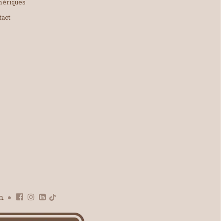
ériques
tact
om