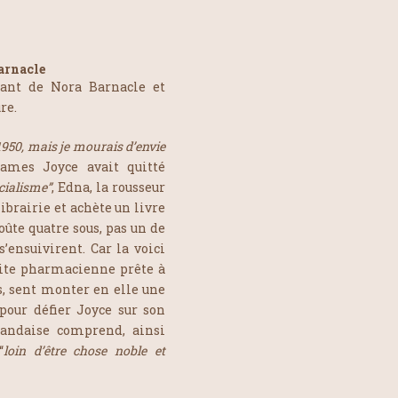
arnacle
sant de Nora Barnacle et
re.
1950, mais je mourais d’envie
James Joyce avait quitté
cialisme”
, Edna, la rousseur
ibrairie et achète un livre
 coûte quatre sous, pas un de
s’ensuivirent. Car la voici
tite pharmacienne prête à
, sent monter en elle une
pour défier Joyce sur son
landaise comprend, ainsi
“
loin d’être chose noble et