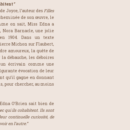
abitent
”
 de Joyce, l’auteur des
Filles
a cheminée de son œuvre, le
omme on sait, Miss Edna a
 Nora Barnacle, une jolie
 en 1904. Dans un texte
Pierre Michon sur Flaubert,
dre amoureux, la quête de
r la débauche, les déboires
ge un écrivain comme une
ulgurante évocation de leur
ent qu’il gagne en donnant
ns, pour chercher, au moins
’Edna O’Brien sait bien de
c qui ils cohabitent. Ils sont
eur continuelle curiosité, de
voir en l’autre.”