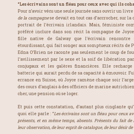
“Les écrivains sont un fléau pour ceux avec qui ils coh
Pour n’avoir vécu une seule journée sans ouvrir un livre
de la campagne
se devait en tout cas d’accrocher, sur l
portrait de l’écrivain irlandais. Mais, féministe c
préféré inclure dans son récit la compagne de Joyce,
fille native de Galway que l’écrivain rencontre
étourdissant, qui fait songer aux somptueux récits de 
Edna O’Brien ne raconte pas seulement le coup de fou
l’avilissement par le sexe et la soif de libération pa
conjugaux et les galères financières. Elle rechar
batterie qui aurait perdu de sa capacité à émouvoir. F
errance en Suisse, où Joyce ramène chaque soir l’arg
des cours d’anglais à des officiers de marine autrichie
cher, une pension où se loger.
Et puis cette constatation, d’autant plus cinglante qu
quoi elle parle : “
Les écrivains sont un fléau pour ceux ave
présents, et en même temps, absents. Présents du fait de l
leur observation, de leur esprit de catalogue, de leur désir de 