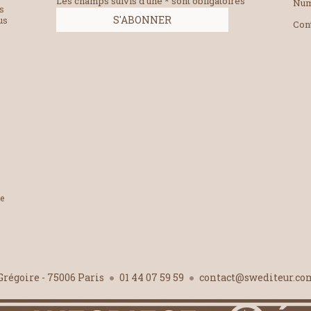
Les champs suivis d'une * sont obligatoires
Num
es
us
Con
le
-Grégoire - 75006 Paris
01 44 07 59 59
contact@swediteur.c