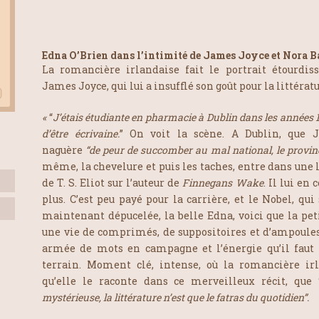
Edna O’Brien dans l’intimité de James Joyce et Nora B
La romancière irlandaise fait le portrait étourdis
James Joyce, qui lui a insufflé son goût pour la littératu
«
“
J’étais étudiante en pharmacie à Dublin dans les années 
d’être écrivaine.
” On voit la scène. A Dublin, que 
naguère
“de peur de succomber au mal national, le provin
même, la chevelure et puis les taches, entre dans une l
de T. S. Eliot sur l’auteur de
Finnegans Wake
. Il lui en
plus. C’est peu payé pour la carrière, et le Nobel, qui 
maintenant dépucelée, la belle Edna, voici que la pe
une vie de comprimés, de suppositoires et d’ampoules
armée de mots en campagne et l’énergie qu’il faut 
terrain. Moment clé, intense, où la romancière ir
qu’elle le raconte dans ce merveilleux récit, que 
mystérieuse, la littérature n’est que le fatras du quotidien”.