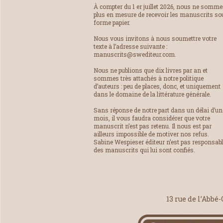
À compter du 1 er juillet 2026, nous ne somm
plus en mesure de recevoir les manuscrits so
forme papier.
Nous vous invitons à nous soumettre votre
texte à l’adresse suivante :
manuscrits@swediteur.com.
Nous ne publions que dix livres par an et
sommes très attachés à notre politique
d’auteurs : peu de places, donc, et uniquement
dans le domaine de la littérature générale.
Sans réponse de notre part dans un délai d’un
mois, il vous faudra considérer que votre
manuscrit n’est pas retenu. Il nous est par
ailleurs impossible de motiver nos refus.
Sabine Wespieser éditeur n’est pas responsab
des manuscrits qui lui sont confiés.
13 rue de l’Abbé