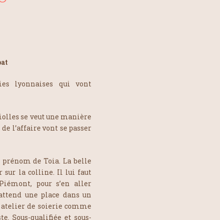
bat
ies lyonnaises qui vont
iolles se veut une manière
 de l’affaire vont se passer
e prénom de Toia. La belle
ur la colline. Il lui faut
Piémont, pour s’en aller
’attend une place dans un
n atelier de soierie comme
e. Sous-qualifiée et sous-