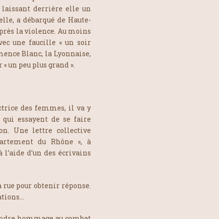
 laissant derrière elle un
elle, a débarqué de Haute-
près la violence. Au moins
ec une faucille « un soir
émence Blanc, la Lyonnaise,
 « un peu plus grand ».
ctrice des femmes, il va y
 qui essayent de se faire
n. Une lettre collective
partement du Rhône », à
 l’aide d’un des écrivains
a rue pour obtenir réponse.
ations…
rendre hommage au combat