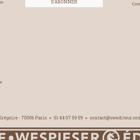
us
Con
le
-Grégoire - 75006 Paris
01 44 07 59 59
contact@swediteur.c