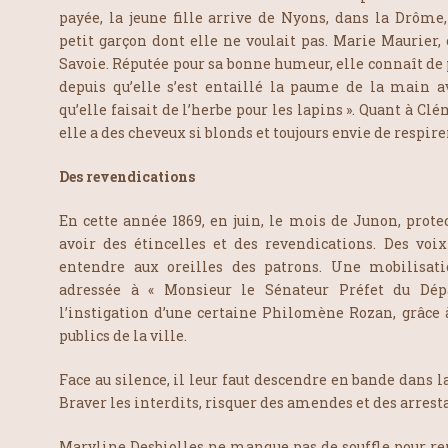
payée, la jeune fille arrive de Nyons, dans la Drôme,
petit garçon dont elle ne voulait pas. Marie Maurier, 
Savoie. Réputée pour sa bonne humeur, elle connaît de 
depuis qu’elle s’est entaillé la paume de la main av
qu’elle faisait de l’herbe pour les lapins ». Quant à Cl
elle a des cheveux si blonds et toujours envie de respirer
Des revendications
En cette année 1869, en juin, le mois de Junon, prote
avoir des étincelles et des revendications. Des voix
entendre aux oreilles des patrons. Une mobilisatio
adressée à « Monsieur le Sénateur Préfet du Dé
l’instigation d’une certaine Philomène Rozan, grâce à
publics de la ville.
Face au silence, il leur faut descendre en bande dans l
Braver les interdits, risquer des amendes et des arrest
Maryline Desbiolles ne manque pas de souffle pour 