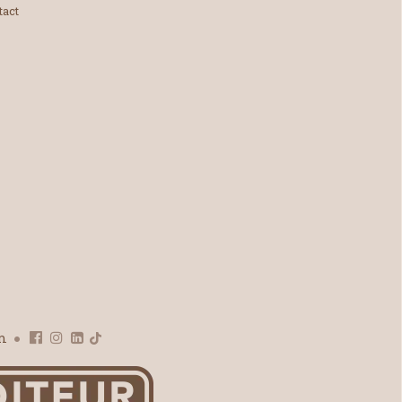
tact
om