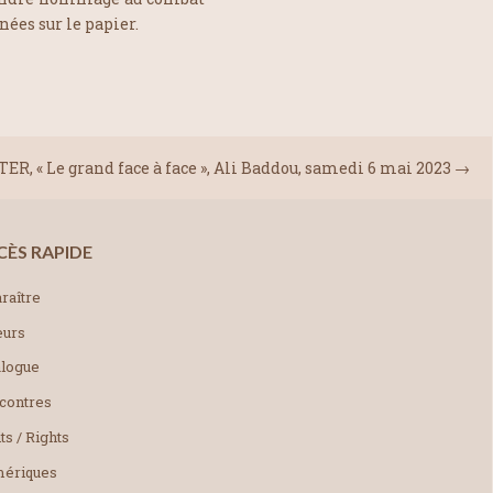
ées sur le papier.
R, « Le grand face à face », Ali Baddou, samedi 6 mai 2023
→
CÈS RAPIDE
raître
eurs
alogue
contres
ts / Rights
ériques